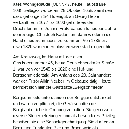
altes Wohngebäude (OLNr. 47, heute Haupstraße
103). Selbiges wurde am 28.Oktober 1658, samt dem
dazu gehörigen 1/4 Hufengut, an Georg Hetze
verkauft. Von 1677 bis 1693 gehörte es der
Drechslerfamilie Johann Froß, danach für sieben Jahre
dem Steiger Christoph Kaden, um dann wieder in die
Hand eines Schmiedes zu kommen. Von 1735 bis
etwa 1820 war eine Schlossereiwerkstatt eingerichtet.
Am Kreuzweg, im Haus mit der alten
Ortslistennummer 45, heute Deutschneudorfer Straße
1, war von vor 1545 bis 1826 eine Huf- und
Bergschmiede tätig. Am Anfang des 20. Jahrhundert
war der Frisör Albin Neuber im Gebäude tätig. Heute
befindet sich hier die Gaststätte „Bergschmiede“.
Bergschmiede unterstanden der Berggerichtsbarkeit
und waren verpflichtet, die Gerätschaften der
Bergbaubetriebe in Ordnung zu halten. Sie genossen
diverse Steuerbefreiungen und als besonderes Privileg
besaßen sie eine Schankgenehmigung. Sie durften an
Berg- und Fuhrleuten Bier und Branntwein als