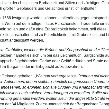
d sich der christlichen Ehrbarkeit und Sitten und züchtigen Ge
ch großen Geplauders und Gelächters ernstlich enthalten.
s 1686 festgelegt worden, können – allerdings gegen entsprec
. Wenn auf dem adligen Haus Purschenstein Trauerfälle eintre
sein sollen und dafür eine Ergötzlichkeit bekommen, soll diese 
kittel anschaffen und zu Feierlichkeiten mit Grubenkittel und 
haft angeschafft werden.
m Grabbitter, welcher die Brüder- und Knappschaft an der Türe 
zeichen handelt es sich um bei das Leichentuch, Sargschilde a
appschaft gehörenden Geräte oder Gefäße dürfen bei Strafe de
d im Bergamt oder im Erbgericht aufzubewahren.
er Ordnung gehalten: „
Wie nun vorhergesetzte Ordnung auf nichts
fen Aufnehmen, denen seithero ziemlich eingerissenen Unordn
 angesehen, so erbieten sich alle Brüder- und Knappschaftsmitg
ch allstets nach solchen Verordnungen zu verhalten. Sollte ab
nung gehandelt werden, wollen sie in die angesetzte Strafe ve
ten der 34 Mitglieder. Zuerst unterschrieb der Bergmeister Geor