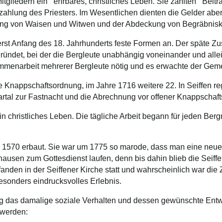
tgliedern ein ehrbares, christliches Leben. Sie zahlten Beiträ
zahlung des Priesters. Im Wesentlichen dienten die Gelder abe
orgung von Waisen und Witwen und der Abdeckung von Begräbnis
erst Anfang des 18. Jahrhunderts feste Formen an. Der späte Zu
gründet, bei der die Bergleute unabhängig voneinander und alle
mmenarbeit mehrerer Bergleute nötig und es erwachte der Gem
 Knappschaftsordnung, im Jahre 1716 weitere 22. In Seiffen re
rtal zur Fastnacht und die Abrechnung vor offener Knappschaf
n christliches Leben. Die tägliche Arbeit begann für jeden Ber
de 1570 erbaut. Sie war um 1775 so marode, dass man eine neue
usen zum Gottesdienst laufen, denn bis dahin blieb die Seiffen
anden in der Seiffener Kirche statt und wahrscheinlich war die
esonders eindrucksvolles Erlebnis.
g das damalige soziale Verhalten und dessen gewünschte Entwi
 werden: