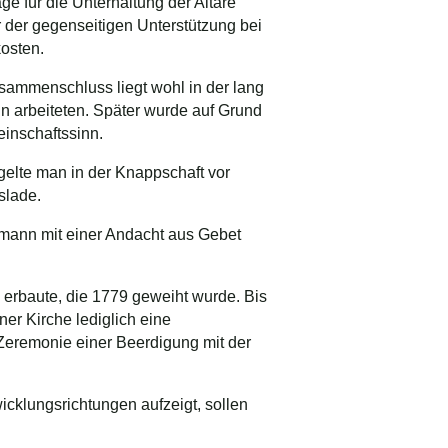
ge für die Unterhaltung der Altäre
r der gegenseitigen Unterstützung bei
kosten.
sammenschluss liegt wohl in der lang
in arbeiteten. Später wurde auf Grund
einschaftssinn.
gelte man in der Knappschaft vor
tslade.
gmann mit einer Andacht aus Gebet
 erbaute, die 1779 geweiht wurde. Bis
er Kirche lediglich eine
 Zeremonie einer Beerdigung mit der
cklungsrichtungen aufzeigt, sollen