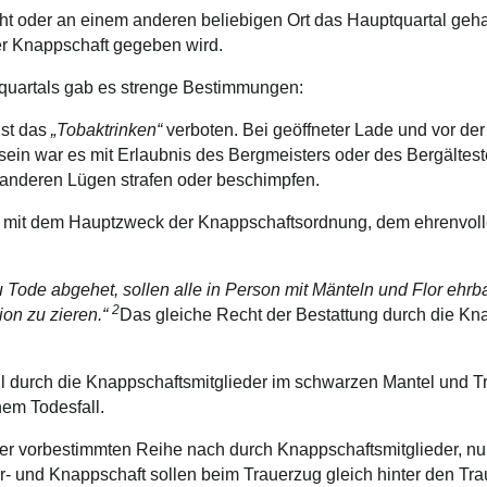
icht oder an einem anderen beliebigen Ort das Hauptquartal ge
r Knappschaft gegeben wird.
quartals gab es strenge Bestimmungen:
ist das
„Tobaktrinken“
verboten. Bei geöffneter Lade und vor der
n war es mit Erlaubnis des Bergmeisters oder des Bergältesten
n anderen Lügen strafen oder beschimpfen.
ich mit dem Hauptzweck der Knappschaftsordnung, dem ehrenvoll
 Tode abgehet, sollen alle in Person mit Mänteln und Flor ehrba
2
ion zu zieren.“
Das gleiche Recht der Bestattung durch die Kn
l durch die Knappschaftsmitglieder im schwarzen Mantel und Tra
nem Todesfall.
er vorbestimmten Reihe nach durch Knappschaftsmitglieder, nur
- und Knappschaft sollen beim Trauerzug gleich hinter den Tra