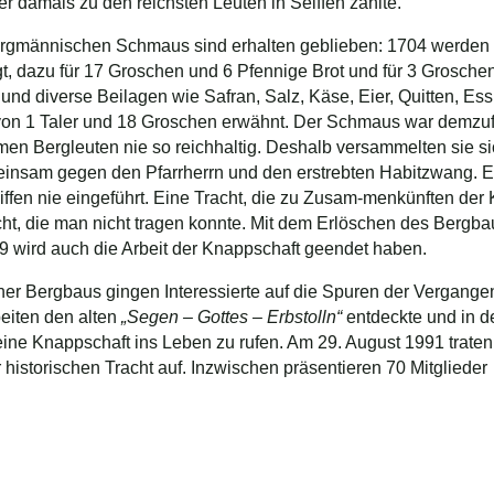
der damals zu den reichsten Leuten in Seiffen zählte.
ergmännischen Schmaus sind erhalten geblieben: 1704 werden f
gt, dazu für 17 Groschen und 6 Pfennige Brot und für 3 Grosc
nd diverse Beilagen wie Safran, Salz, Käse, Eier, Quitten, Ess
von 1 Taler und 18 Groschen erwähnt. Der Schmaus war demzufo
men Bergleuten nie so reichhaltig. Deshalb versammelten sie s
meinsam gegen den Pfarrherrn und den erstrebten Habitzwang. E
iffen nie eingeführt. Eine Tracht, die zu Zusam-menkünften der
ht, die man nicht tragen konnte. Mit dem Erlöschen des Bergba
 wird auch die Arbeit der Knappschaft geendet haben.
er Bergbaus gingen Interessierte auf die Spuren der Vergange
eiten den alten
„Segen – Gottes – Erbstolln“
entdeckte und in d
eine Knappschaft ins Leben zu rufen. Am 29. August 1991 traten 
r historischen Tracht auf. Inzwischen präsentieren 70 Mitgliede