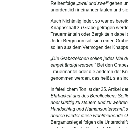
Reihenfolge
„zwei und zwei“
gehen un
unordentlich ineinander laufen und si
Auch Nichtmitglieder
,
so war es bereit
Knappschaft zu Grabe getragen werden
Trauermänteln oder Bergkitteln dabei 
Jeder Bergmann soll sich einen Gruben
sollen aus dem Vermögen der Knappsc
„Die Grabezeichen sollen jedes Mal de
eingehändigt werden
.“ Bei den Grabe
Trauermantel oder die anderen der Kn
genommen werden, das heißt, sie sin
In feierlichem Ton ist der 25. Artikel d
Ehrbarkeit und des Bergfleckens Seif
aber künftig zu steuern und zu wehren
Handschlag und Namensunterschrift si
andren wieder diese wohlmeinende Ord
Bergamtssiegel folgen die Unterschrif