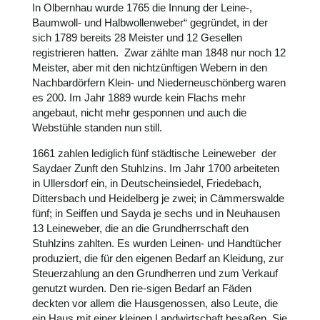
In Olbernhau wurde 1765 die Innung der Leine-,
Baumwoll- und Halbwollenweber“ gegründet, in der
sich 1789 bereits 28 Meister und 12 Gesellen
registrieren hatten. Zwar zählte man 1848 nur noch 12
Meister, aber mit den nichtzünftigen Webern in den
Nachbardörfern Klein- und Niederneuschönberg waren
es 200. Im Jahr 1889 wurde kein Flachs mehr
angebaut, nicht mehr gesponnen und auch die
Webstühle standen nun still.
1661 zahlen lediglich fünf städtische Leineweber der
Saydaer Zunft den Stuhlzins. Im Jahr 1700 arbeiteten
in Ullersdorf ein, in Deutscheinsiedel, Friedebach,
Dittersbach und Heidelberg je zwei; in Cämmerswalde
fünf; in Seiffen und Sayda je sechs und in Neuhausen
13 Leineweber, die an die Grundherrschaft den
Stuhlzins zahlten. Es wurden Leinen- und Handtücher
produziert, die für den eigenen Bedarf an Kleidung, zur
Steuerzahlung an den Grundherren und zum Verkauf
genutzt wurden. Den rie-sigen Bedarf an Fäden
deckten vor allem die Hausgenossen, also Leute, die
ein Haus mit einer kleinen Landwirtschaft besaßen. Sie