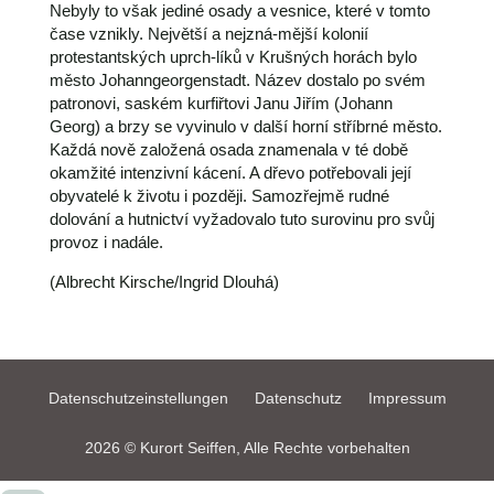
Nebyly to však jediné osady a vesnice, které v tomto
čase vznikly. Největší a nejzná-mější kolonií
protestantských uprch-líků v Krušných horách bylo
město Johanngeorgenstadt. Název dostalo po svém
patronovi, saském kurfiřtovi Janu Jiřím (Johann
Georg) a brzy se vyvinulo v další horní stříbrné město.
Každá nově založená osada znamenala v té době
okamžité intenzivní kácení. A dřevo potřebovali její
obyvatelé k životu i později. Samozřejmě rudné
dolování a hutnictví vyžadovalo tuto surovinu pro svůj
provoz i nadále.
(Albrecht Kirsche/Ingrid Dlouhá)
Datenschutzeinstellungen
Datenschutz
Impressum
2026 © Kurort Seiffen, Alle Rechte vorbehalten