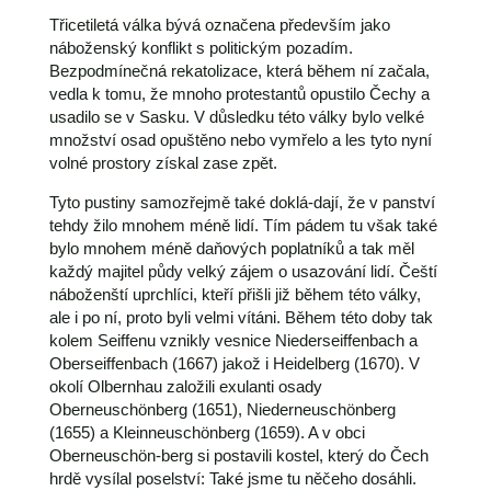
Třicetiletá válka bývá označena především jako
náboženský konflikt s politickým pozadím.
Bezpodmínečná rekatolizace, která během ní začala,
vedla k tomu, že mnoho protestantů opustilo Čechy a
usadilo se v Sasku. V důsledku této války bylo velké
množství osad opuštěno nebo vymřelo a les tyto nyní
volné prostory získal zase zpět.
Tyto pustiny samozřejmě také doklá-dají, že v panství
tehdy žilo mnohem méně lidí. Tím pádem tu však také
bylo mnohem méně daňových poplatníků a tak měl
každý majitel půdy velký zájem o usazování lidí. Čeští
náboženští uprchlíci, kteří přišli již během této války,
ale i po ní, proto byli velmi vítáni. Během této doby tak
kolem Seiffenu vznikly vesnice Niederseiffenbach a
Oberseiffenbach (1667) jakož i Heidelberg (1670). V
okolí Olbernhau založili exulanti osady
Oberneuschönberg (1651), Niederneuschönberg
(1655) a Kleinneuschönberg (1659). A v obci
Oberneuschön-berg si postavili kostel, který do Čech
hrdě vysílal poselství: Také jsme tu něčeho dosáhli.